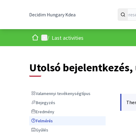
Decidim Hungary Kdea
Kezdőlap
Főmenü
/
Last activities
Utolsó bejelentkezés,
Valamennyi tevékenységtípus
Valamennyi tevékenységtípus
Ther
Bejegyzés
Bejegyzés
Eredmény
Eredmény
Felmérés
Felmérés
Gyűlés
Gyűlés