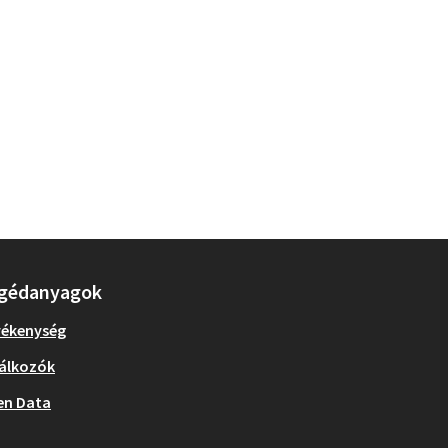
gédanyagok
vékenység
álkozók
en Data