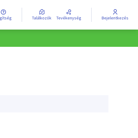
egítség
Találkozók
Tevékenység
Bejelentkezés
e
Válassz nyelvet