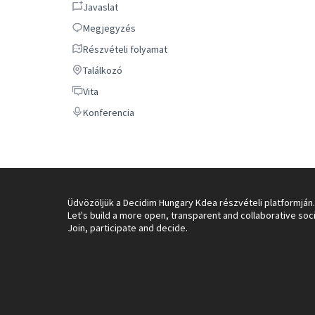
Javaslat
Javaslat
Megjegyzés
Megjegyzés
Részvételi folyamat
Részvételi folyamat
Találkozó
Találkozó
Vita
Vita
konferencia
konferencia
Üdvözöljük a Decidim Hungary Kdea részvételi platformján.
Let's build a more open, transparent and collaborative soc
Join, participate and decide.