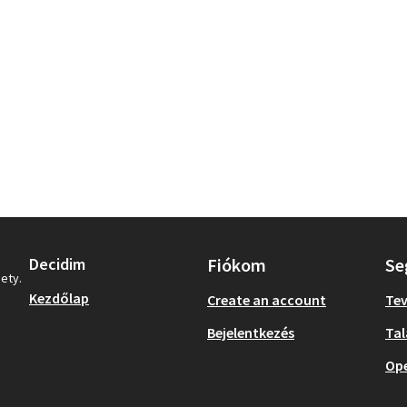
Decidim
Fiókom
Se
iety.
Kezdőlap
Create an account
Te
Bejelentkezés
Tal
Op