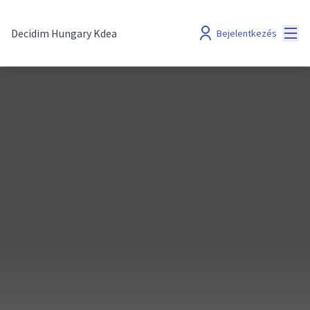
Főm
Decidim Hungary Kdea
Bejelentkezés