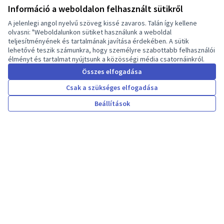
Információ a weboldalon felhasznált sütikről
Több információ
A jelenlegi angol nyelvű szöveg kissé zavaros. Talán így kellene
olvasni: "Weboldalunkon sütiket használunk a weboldal
teljesítményének és tartalmának javítása érdekében. A sütik
lehetővé teszik számunkra, hogy személyre szabottabb felhasználói
Statistics
élményt és tartalmat nyújtsunk a közösségi média csatornáinkról.
Összes elfogadása
Csak a szükséges elfogadása
Résztvevők
Beállítások
4
Üdvözöljük a Decidim
Hungary Kdea részvételi