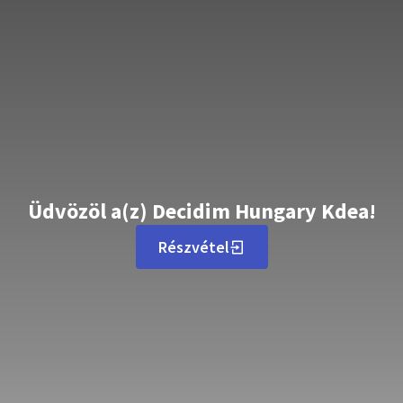
Üdvözöl a(z) Decidim Hungary Kdea!
Részvétel