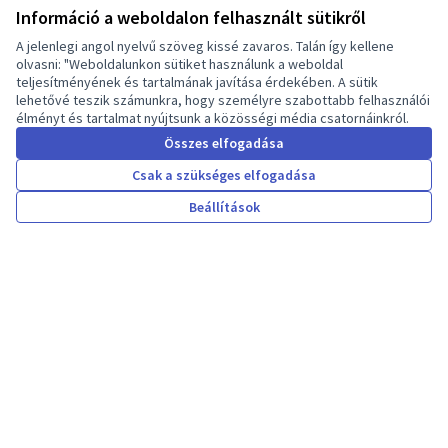
Információ a weboldalon felhasznált sütikről
Több információ
A jelenlegi angol nyelvű szöveg kissé zavaros. Talán így kellene
olvasni: "Weboldalunkon sütiket használunk a weboldal
teljesítményének és tartalmának javítása érdekében. A sütik
lehetővé teszik számunkra, hogy személyre szabottabb felhasználói
Statistics
élményt és tartalmat nyújtsunk a közösségi média csatornáinkról.
Összes elfogadása
Csak a szükséges elfogadása
Résztvevők
Beállítások
4
Üdvözöljük a Decidim
Hungary Kdea részvételi