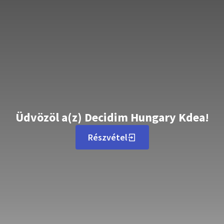
Üdvözöl a(z) Decidim Hungary Kdea!
Részvétel