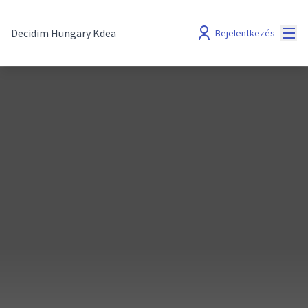
Főm
Decidim Hungary Kdea
Bejelentkezés